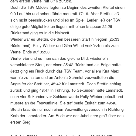
dem ersten Viertel mit 8:16 zurück.
Doch die TSV Mädels legten zu Beginn des zweiten Viertel einen
9:0 Lauf hin und schon führte man mit 17:16. Aber Stettin ließ
sich nicht beeindrucken und blieb im Spiel. Leider ließ der TSV
einige gute Möglichkeiten liegen. mit einen knappen 22:26
Rückstand ging es in die Halbzeit.
Wieder war es Stettin, die den besseren Start hinlegten (25:33
Rückstand). Polly Wieber und Gina Willud verkürzten bis zum
Viertel Ende auf 35:38.
Viertel vier und es man sah das gleiche Bild, wieder ein
verschlafener Start, der einen 35:42 Rückstand als Folge hatte.
Jetzt ging ein Ruck durch das TSV Team, vor allem Kira Marx
war nie zu halten und an Antonia Schmidt verzweifelten die
Angreifer der Stettiner, 45:42 für Lamstedt. Doch Stettin schlug
zurück und ging 48:47 in Führung. 10 Sekunden hatte Lamstedt,
noch vier Sekunden vor Schluss wurde Polly Wieber gefoult und
musste an die Freiwurflinie. Sie traf beide Eiskalt zum 49:48.
Stettin brachte nur noch einen Verzweiflungsversuch in Richtung
Korb der Lamstedter. Am Ende war der Jubel sehr groß über den
ersten Sieg.