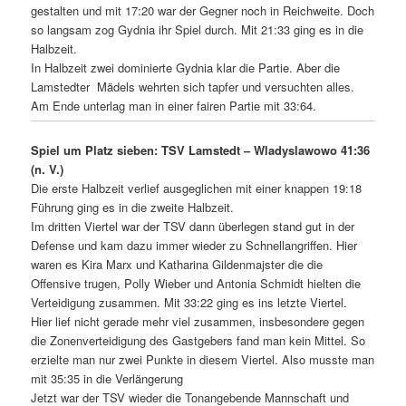
gestalten und mit 17:20 war der Gegner noch in Reichweite. Doch
so langsam zog Gydnia ihr Spiel durch. Mit 21:33 ging es in die
Halbzeit.
In Halbzeit zwei dominierte Gydnia klar die Partie. Aber die
Lamstedter Mädels wehrten sich tapfer und versuchten alles.
Am Ende unterlag man in einer fairen Partie mit 33:64.
Spiel um Platz sieben: TSV Lamstedt – Wladyslawowo 41:36
(n. V.)
Die erste Halbzeit verlief ausgeglichen mit einer knappen 19:18
Führung ging es in die zweite Halbzeit.
Im dritten Viertel war der TSV dann überlegen stand gut in der
Defense und kam dazu immer wieder zu Schnellangriffen. Hier
waren es Kira Marx und Katharina Gildenmajster die die
Offensive trugen, Polly Wieber und Antonia Schmidt hielten die
Verteidigung zusammen. Mit 33:22 ging es ins letzte Viertel.
Hier lief nicht gerade mehr viel zusammen, insbesondere gegen
die Zonenverteidigung des Gastgebers fand man kein Mittel. So
erzielte man nur zwei Punkte in diesem Viertel. Also musste man
mit 35:35 in die Verlängerung
Jetzt war der TSV wieder die Tonangebende Mannschaft und