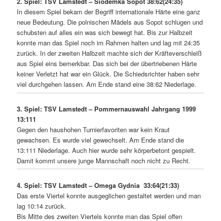
2. Spiel: TSV Lamstedt – Siodemka Sopot 38:62(24:35)
In diesem Spiel bekam der Begriff internationale Härte eine ganz
neue Bedeutung. Die polnischen Mädels aus Sopot schlugen und
schubsten auf alles ein was sich bewegt hat. Bis zur Halbzeit
konnte man das Spiel noch im Rahmen halten und lag mit 24:35
zurück. In der zweiten Halbzeit machte sich der Kräfteverschleiß
aus Spiel eins bemerkbar. Das sich bei der übertriebenen Härte
keiner Verletzt hat war ein Glück. Die Schiedsrichter haben sehr
viel durchgehen lassen. Am Ende stand eine 38:62 Niederlage.
3. Spiel: TSV Lamstedt – Pommernauswahl Jahrgang 1999
13:111
Gegen den haushohen Turnierfavoriten war kein Kraut
gewachsen. Es wurde viel gewechselt. Am Ende stand die
13:111 Niederlage. Auch hier wurde sehr körperbetont gespielt.
Damit kommt unsere junge Mannschaft noch nicht zu Recht.
4. Spiel: TSV Lamstedt – Omega Gydnia 33:64(21:33)
Das erste Viertel konnte ausgeglichen gestaltet werden und man
lag 10:14 zurück.
Bis Mitte des zweiten Viertels konnte man das Spiel offen